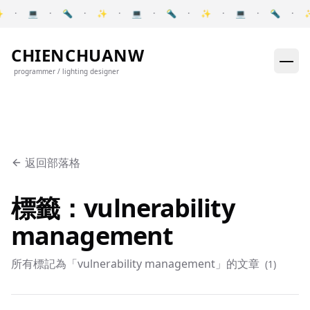
Skip to content
✨
·
💻
·
🔦
·
✨
·
💻
·
🔦
·
✨
·
💻
·
🔦
·
Pause announcements
CHIENCHUANW
programmer / lighting designer
返回部落格
標籤：vulnerability
management
所有標記為「vulnerability management」的文章
(
1
)