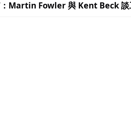
Martin Fowler 與 Kent B