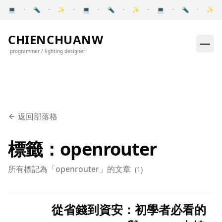
Skip to content
💻
·
🔦
·
✨
·
💻
·
🔦
·
✨
·
💻
·
🔦
·
✨
Pause announcements
CHIENCHUANW
programmer / lighting designer
返回部落格
標籤：openrouter
所有標記為「openrouter」的文章
(
1
)
從省錢到資安：初學者必看的