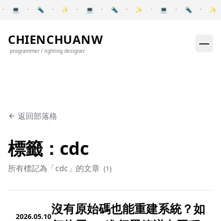
Skip to content
·
💻
·
🔦
·
✨
·
💻
·
🔦
·
✨
·
💻
·
🔦
·
✨
Pause announcements
CHIENCHUANW
programmer / lighting designer
返回部落格
標籤：cdc
所有標記為「cdc」的文章
(
1
)
沒有原始碼也能重建系統？如
2026.05.10