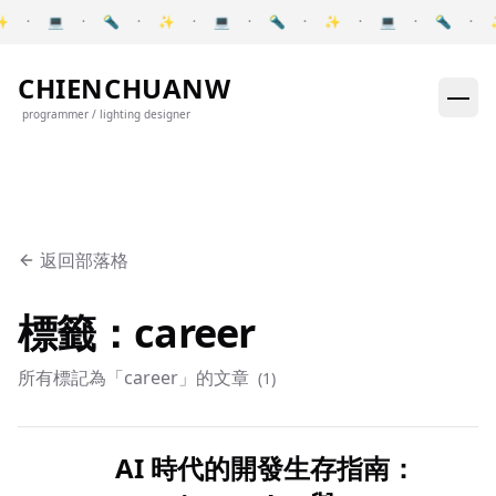
Skip to content
✨
·
💻
·
🔦
·
✨
·
💻
·
🔦
·
✨
·
💻
·
🔦
·
Pause announcements
CHIENCHUANW
programmer / lighting designer
返回部落格
標籤：career
所有標記為「career」的文章
(
1
)
AI 時代的開發生存指南：