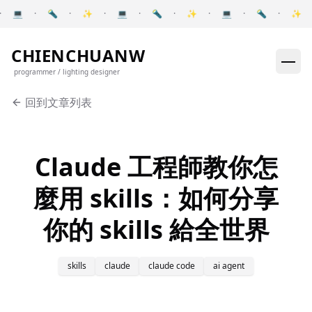
Skip to content
💻
·
🔦
·
✨
·
💻
·
🔦
·
✨
·
💻
·
🔦
·
✨
·
Pause announcements
CHIENCHUANW
programmer / lighting designer
回到文章列表
Claude 工程師教你怎
麼用 skills：如何分享
你的 skills 給全世界
skills
claude
claude code
ai agent